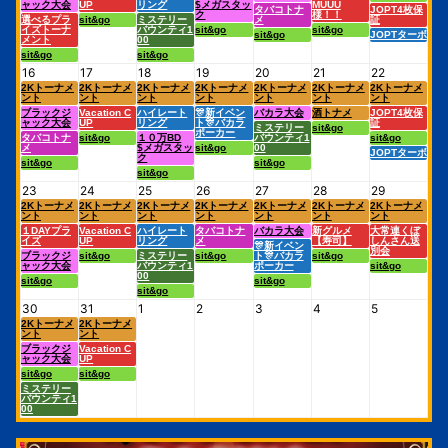
ャック大会
UP
リング
$メガスタッ
MUUU
タバコトナ
JOPT4枚保
ク
様！！
選べるプラ
sit&go
ミステリー
メ
証
イズトーナ
バウンティ1
sit&go
sit&go
sit&go
JOPTターボ
メント
00
sit&go
sit&go
16
17
18
19
20
21
22
2Kトーナメ
2Kトーナメ
2Kトーナメ
2Kトーナメ
2Kトーナメ
2Kトーナメ
2Kトーナメ
ント
ント
ント
ント
ント
ント
ント
ブラックジ
Vacation C
ハイレート
🎊新イベン
バカラ大会
酒トナメ
JOPT4枚保
ャック大会
UP
リング
ト🎊バカラ
証
ミステリー
sit&go
ポーカー
タバコトナ
sit&go
１０万BD
バウンティ1
sit&go
メ
$メガスタッ
sit&go
00
JOPTターボ
ク
sit&go
sit&go
sit&go
23
24
25
26
27
28
29
2Kトーナメ
2Kトーナメ
2Kトーナメ
2Kトーナメ
2Kトーナメ
2Kトーナメ
2Kトーナメ
ント
ント
ント
ント
ント
ント
ント
１DAYプラ
Vacation C
ハイレート
タバコトナ
バカラ大会
新グルメ
大常連くぼ
イズ
UP
リング
メ
【寿司】
しんさん送
🎊新イベン
別会
ブラックジ
sit&go
ミステリー
sit&go
ト🎊バカラ
sit&go
ャック大会
バウンティ1
ポーカー
sit&go
00
sit&go
sit&go
sit&go
30
31
1
2
3
4
5
2Kトーナメ
2Kトーナメ
ント
ント
ブラックジ
Vacation C
ャック大会
UP
sit&go
sit&go
ミステリー
バウンティ1
00