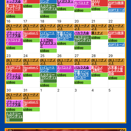
ャック大会
UP
リング
$メガスタッ
MUUU
タバコトナ
JOPT4枚保
ク
様！！
選べるプラ
sit&go
ミステリー
メ
証
イズトーナ
バウンティ1
sit&go
sit&go
sit&go
JOPTターボ
メント
00
sit&go
sit&go
16
17
18
19
20
21
22
2Kトーナメ
2Kトーナメ
2Kトーナメ
2Kトーナメ
2Kトーナメ
2Kトーナメ
2Kトーナメ
ント
ント
ント
ント
ント
ント
ント
ブラックジ
Vacation C
ハイレート
🎊新イベン
バカラ大会
酒トナメ
JOPT4枚保
ャック大会
UP
リング
ト🎊バカラ
証
ミステリー
sit&go
ポーカー
タバコトナ
sit&go
１０万BD
バウンティ1
sit&go
メ
$メガスタッ
sit&go
00
JOPTターボ
ク
sit&go
sit&go
sit&go
23
24
25
26
27
28
29
2Kトーナメ
2Kトーナメ
2Kトーナメ
2Kトーナメ
2Kトーナメ
2Kトーナメ
2Kトーナメ
ント
ント
ント
ント
ント
ント
ント
１DAYプラ
Vacation C
ハイレート
タバコトナ
バカラ大会
新グルメ
大常連くぼ
イズ
UP
リング
メ
【寿司】
しんさん送
🎊新イベン
別会
ブラックジ
sit&go
ミステリー
sit&go
ト🎊バカラ
sit&go
ャック大会
バウンティ1
ポーカー
sit&go
00
sit&go
sit&go
sit&go
30
31
1
2
3
4
5
2Kトーナメ
2Kトーナメ
ント
ント
ブラックジ
Vacation C
ャック大会
UP
sit&go
sit&go
ミステリー
バウンティ1
00