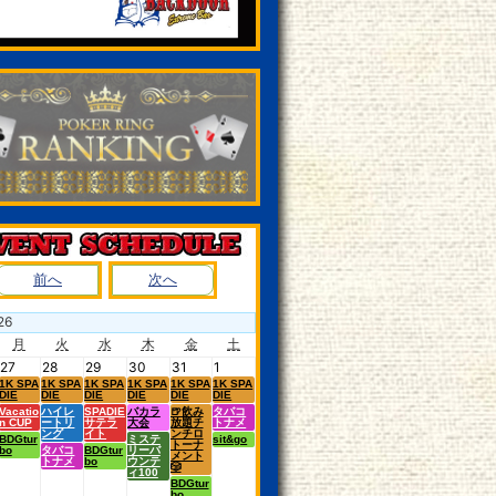
前へ
次へ
26
月
火
水
木
金
土
27
28
29
30
31
1
1K SPA
1K SPA
1K SPA
1K SPA
1K SPA
1K SPA
DIE
DIE
DIE
DIE
DIE
DIE
Vacatio
ハイレ
SPADIE
バカラ
🍺飲み
タバコ
n CUP
ートリ
サテラ
大会
放題チ
トナメ
ング
イト
ンチロ
BDGtur
ミステ
sit&go
トーナ
bo
タバコ
BDGtur
リーバ
メント
トナメ
bo
ウンテ
🎲
ィ100
BDGtur
bo