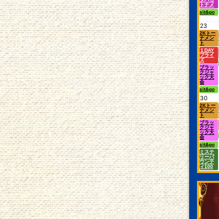
トナメ
sit&go
23
2Kトー
ナメン
ト
１DAY
プライ
ズ
ブラッ
クジャ
ック大
会
sit&go
30
2Kトー
ナメン
ト
ブラッ
クジャ
ック大
会
sit&go
ミステ
リーバ
ウンテ
ィ100